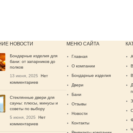
НИЕ НОВОСТИ
МЕНЮ САЙТА
КА
Бондарные изделия для
Главная
бани: от запарников до
О компании
В
полков
Бондарные изделия
В
13 июня, 2025
Нет
комментариев
Двери
Д
п
Бани
Стеклянные двери для
З
сауны: плюсы, минусы и
Отзывы
советы по выбору
О
Новости
5 июня, 2025
Нет
Ф
Контакты
комментариев
Ч
Реквизиты компании