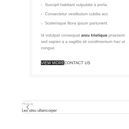
Suscipit habitant vulputate a porta.
Consectetur vestibulum cubilia acc.
Scelerisque litora ipsum parturient.
Id volutpat consequat
arcu tristique
praesent
sed sapien a a sagittis sit condimentum hac ut
congue.
VIEW MORE
CONTACT US
Новые
Leo uteu ullamcorper