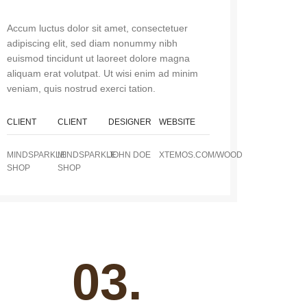
Accum luctus dolor sit amet, consectetuer
adipiscing elit, sed diam nonummy nibh
euismod tincidunt ut laoreet dolore magna
aliquam erat volutpat. Ut wisi enim ad minim
veniam, quis nostrud exerci tation.
CLIENT
CLIENT
DESIGNER
WEBSITE
MINDSPARKLE
MINDSPARKLE
JOHN DOE
XTEMOS.COM/WOOD
SHOP
SHOP
03.