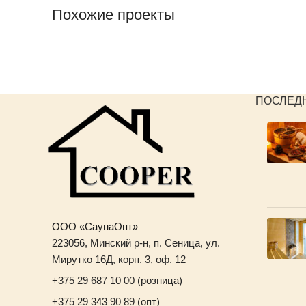
Похожие проекты
Furniture
Netus eu mollis hac dignis
ПОСЛЕД
ООО «СаунаОпт»
223056, Минский р-н, п. Сеница, ул.
Мирутко 16Д, корп. 3, оф. 12
+375 29 687 10 00 (розница)
+375 29 343 90 89 (опт)